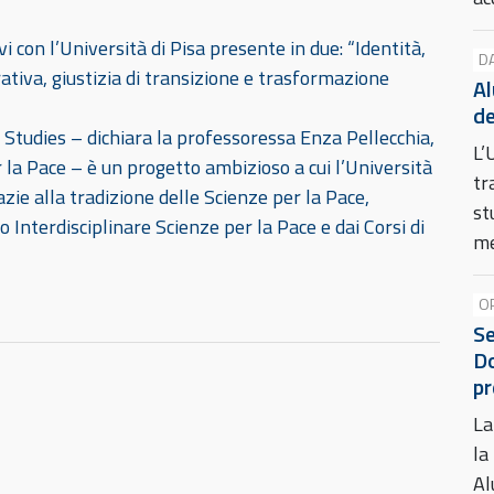
vi con l’Università di Pisa presente in due: “Identità,
D
ativa, giustizia di transizione e trasformazione
Al
de
e Studies – dichiara la professoressa Enza Pellecchia,
L’
r la Pace – è un progetto ambizioso a cui l’Università
tr
zie alla tradizione delle Scienze per la Pace,
st
Interdisciplinare Scienze per la Pace e dai Corsi di
me
O
Se
Do
pr
La
la
Al