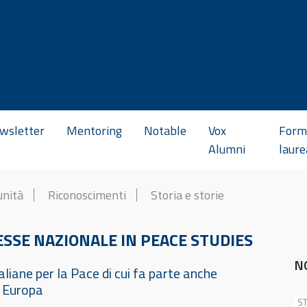
wsletter
Mentoring
Notable
Vox
Form
Alumni
laure
unità
Riconoscimenti
Storia e storie
RESSE NAZIONALE IN PEACE STUDIES
N
liane per la Pace di cui fa parte anche
in Europa
ST