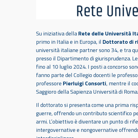
Su iniziativa della
Rete delle Università It
primo in Italia e in Europa, il
D
ottorato di r
università italiane partner sono 34, e tra qu
presso il Dipartimento di giurisprudenza. L
fino al 10 luglio 2024. I posti a concorso son
fanno parte del Collegio docenti le profess
professore
Pierluigi Consorti
, mentre il c
Saggioro della Sapienza Università di Roma
Il dottorato si presenta come una prima rispo
guerre, offrendo un contributo scientifico pe
armi. L’obiettivo è diventare un punto di ri
intergovernative e nongovernative offrendo