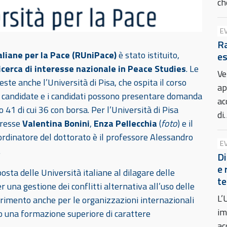
c
E
Ra
aliane per la Pace (RUniPace)
è stato istituito,
es
icerca di interesse nazionale in Peace Studies
. Le
Ve
este anche l’Università di Pisa, che ospita il corso
ap
e candidate e i candidati possono presentare domanda
ac
o 41 di cui 36 con borsa. Per l’Università di Pisa
di
oresse
Valentina Bonini
,
Enza Pellecchia
(
foto
) e il
oordinatore del dottorato è il professore Alessandro
E
.
Di
e 
sta delle Università italiane al dilagare delle
te
r una gestione dei conflitti alternativa all’uso delle
L’
ferimento anche per le organizzazioni internazionali
im
 una formazione superiore di carattere
ac