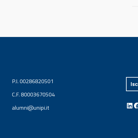
P.I. 00286820501
Isc
C.F. 80003670504
LinkedIn
Facebook
alumni@unipi.it