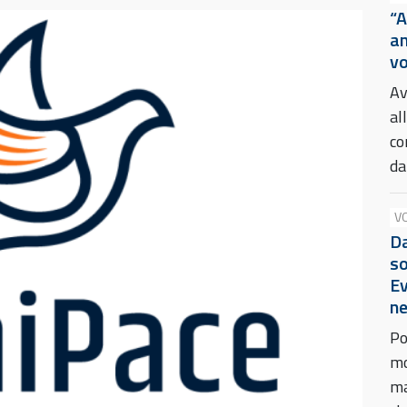
“A
an
vo
Av
al
co
da
V
Da
so
Ev
ne
Po
mo
ma