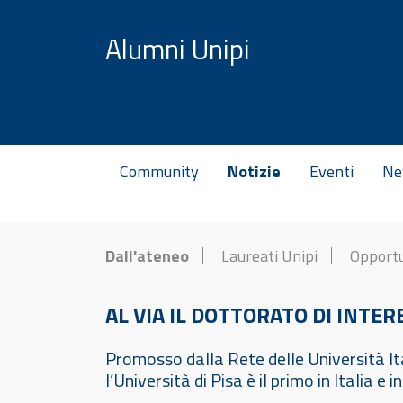
Vai al contenuto
Alumni Unipi
Community
Notizie
Eventi
Ne
Dall'ateneo
Laureati Unipi
Opport
AL VIA IL DOTTORATO DI INTE
Promosso dalla Rete delle Università Ita
l’Università di Pisa è il primo in Italia e 