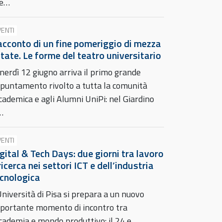
he…
VENTI
cconto di un fine pomeriggio di mezza
tate. Le forme del teatro universitario
nerdì 12 giugno arriva il primo grande
puntamento rivolto a tutta la comunità
cademica e agli Alumni UniPi: nel Giardino
…
VENTI
gital & Tech Days: due giorni tra lavoro
ricerca nei settori ICT e dell’industria
cnologica
Università di Pisa si prepara a un nuovo
portante momento di incontro tra
cademia e mondo produttivo: il 24 e…