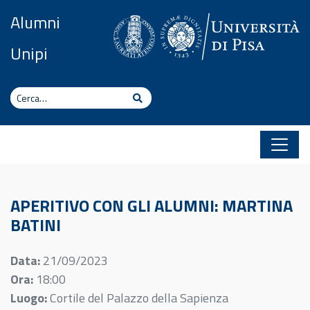
Vai al contenuto
Alumni
Unipi
Cerca
Cerca
APERITIVO CON GLI ALUMNI: MARTINA
BATINI
Data:
21/09/2023
Ora:
18:00
Luogo:
Cortile del Palazzo della Sapienza