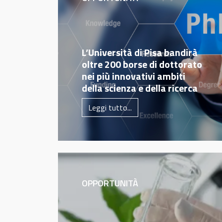
L’Università di Pisa bandirà
oltre 200 borse di dottorato
nei più innovativi ambiti
della scienza e della ricerca
Leggi tutto...
OPPORTUNITÀ