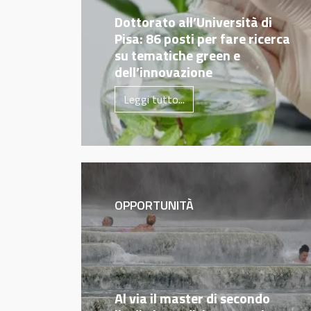
Dottorato all’Università di
Pisa: 86 posti per fare ricerca
su tematiche green e
dell’innovazione
Leggi tutto...
OPPORTUNITÀ
Al via il master di secondo