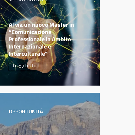
Al via un nuovo Master in
“Comunicazione
Professionale in Ambito
Internazionale e
Interculturale”
Leggi tutto...
OPPORTUNITÀ