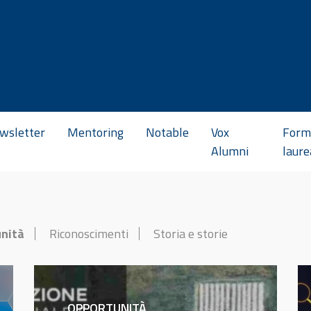
wsletter
Mentoring
Notable
Vox
Form
Alumni
laure
nità
Riconoscimenti
Storia e storie
OPPORTUNITÀ