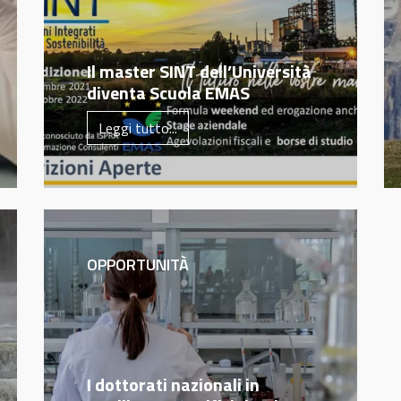
Il master SINT dell’Università
diventa Scuola EMAS
Leggi tutto...
OPPORTUNITÀ
I dottorati nazionali in