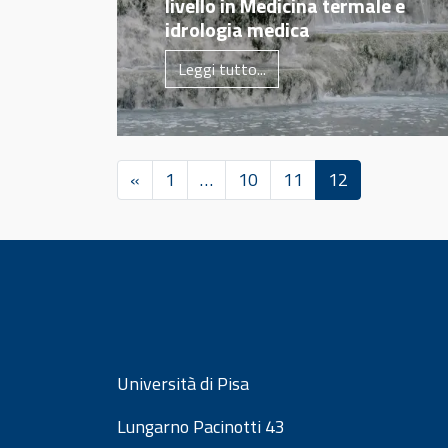
livello in Medicina termale e
idrologia medica
Leggi tutto...
«
1
…
10
11
12
Università di Pisa
Lungarno Pacinotti 43