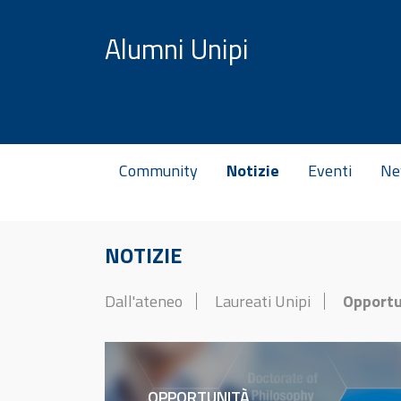
Vai al contenuto
Alumni Unipi
Community
Notizie
Eventi
Ne
NOTIZIE
Dall'ateneo
Laureati Unipi
Opportu
OPPORTUNITÀ