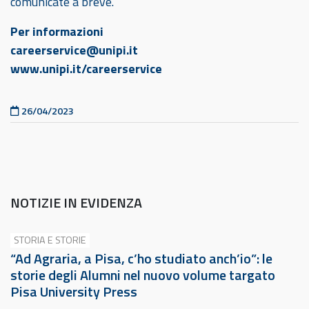
comunicate a breve.
Per informazioni
careerservice@unipi.it
www.unipi.it/careerservice
Pubblicato il
26/04/2023
NOTIZIE IN EVIDENZA
STORIA E STORIE
“Ad Agraria, a Pisa, c’ho studiato anch’io”: le
storie degli Alumni nel nuovo volume targato
Pisa University Press