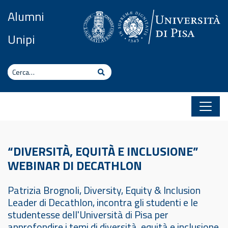
Vai al contenuto
Alumni
Unipi
Cerca
Cerca
“DIVERSITÀ, EQUITÀ E INCLUSIONE”
WEBINAR DI DECATHLON
Patrizia Brognoli, Diversity, Equity & Inclusion
Leader di Decathlon, incontra gli studenti e le
studentesse dell'Università di Pisa per
approfondire i temi di diversità, equità e inclusione