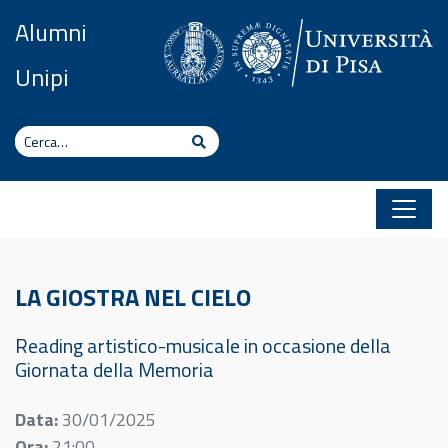
Vai al contenuto
Alumni
Unipi
Cerca
Cerca
LA GIOSTRA NEL CIELO
Reading artistico-musicale in occasione della
Giornata della Memoria
Data:
30/01/2025
Ora:
21:00