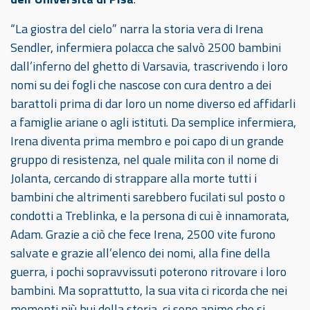
“La giostra del cielo” narra la storia vera di Irena
Sendler, infermiera polacca che salvò 2500 bambini
dall’inferno del ghetto di Varsavia, trascrivendo i loro
nomi su dei fogli che nascose con cura dentro a dei
barattoli prima di dar loro un nome diverso ed affidarli
a famiglie ariane o agli istituti. Da semplice infermiera,
Irena diventa prima membro e poi capo di un grande
gruppo di resistenza, nel quale milita con il nome di
Jolanta, cercando di strappare alla morte tutti i
bambini che altrimenti sarebbero fucilati sul posto o
condotti a Treblinka, e la persona di cui è innamorata,
Adam. Grazie a ciò che fece Irena, 2500 vite furono
salvate e grazie all’elenco dei nomi, alla fine della
guerra, i pochi sopravvissuti poterono ritrovare i loro
bambini. Ma soprattutto, la sua vita ci ricorda che nei
momenti più bui della storia, ci sono anime che si