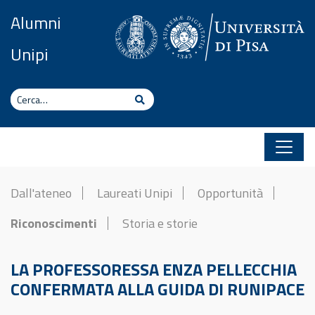
Vai al contenuto
Alumni
Unipi
Cerca
Cerca
Dall'ateneo
Laureati Unipi
Opportunità
Riconoscimenti
Storia e storie
LA PROFESSORESSA ENZA PELLECCHIA
CONFERMATA ALLA GUIDA DI RUNIPACE