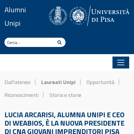
Vai al contenuto
Alumni
Unipi
Cerca
Cerca
Dall'ateneo
Laureati Unipi
Opportunità
Riconoscimenti
Storia e storie
LUCIA ARCARISI, ALUMNA UNIPI E CEO
DI WEABIOS, È LA NUOVA PRESIDENTE
DI CNA GIOVANI IMPRENDITORI PISA