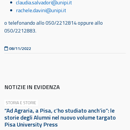
claudia.salvadori@unipi.it
rachele.davini@unipi.it
o telefonando allo 050/2212814 oppure allo
050/2212883.
Pubblicato il
08/11/2022
NOTIZIE IN EVIDENZA
STORIA E STORIE
“Ad Agraria, a Pisa, c’ho studiato anch’io”: le
storie degli Alumni nel nuovo volume targato
Pisa University Press