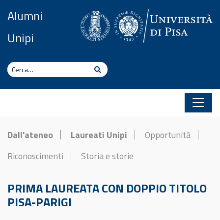
Vai al contenuto
Alumni
Unipi
Cerca
Cerca
Dall'ateneo
Laureati Unipi
Opportunità
Riconoscimenti
Storia e storie
PRIMA LAUREATA CON DOPPIO TITOLO
PISA-PARIGI