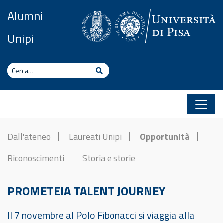
Vai al contenuto
Alumni
Unipi
Cerca
Cerca
Dall'ateneo
Laureati Unipi
Opportunità
Riconoscimenti
Storia e storie
PROMETEIA TALENT JOURNEY
Il 7 novembre al Polo Fibonacci si viaggia alla