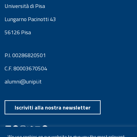
Università di Pisa
Lungarno Pacinotti 43
56126 Pisa
P.I. 00286820501
C.F. 80003670504
alumni@unipi.it
Iscriviti alla nostra newsletter
LinkedIn
Facebook
Instagram
Twitter
YouTube
Spotify
Telegram
We use cookies on our website to give you the most relevant