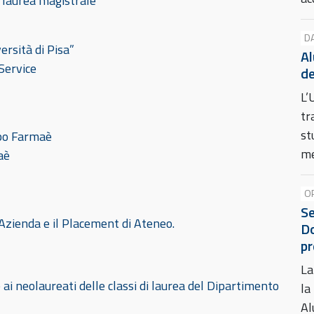
 laurea magistrale
D
ersità di Pisa”
Al
Service
de
L’
tr
st
ppo Farmaè
me
aè
O
Se
’Azienda e il Placement di Ateneo.
Do
pr
La
 ai neolaureati delle classi di laurea del Dipartimento
la
Al