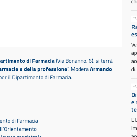
c
E
Ra
es
Ve
ap
artimento di Farmacia
(Via Bonanno, 6), si terrà
ac
farmacie e della professione
“. Modera
Armando
di
per il Dipartimento di Farmacia.
E
Di
e 
te
L’
mento di Farmacia
im
all’Orientamento
ac