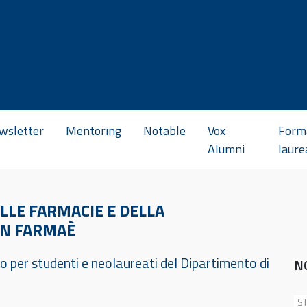
wsletter
Mentoring
Notable
Vox
Form
Alumni
laure
LLE FARMACIE E DELLA
ON FARMAÈ
ro per studenti e neolaureati del Dipartimento di
N
ST