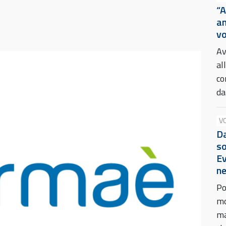
“A
an
vo
Av
al
co
da
V
Da
so
Ev
ne
Po
mo
ma