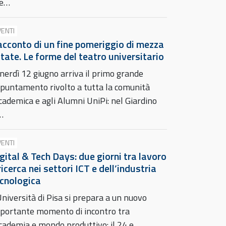
he…
VENTI
cconto di un fine pomeriggio di mezza
tate. Le forme del teatro universitario
nerdì 12 giugno arriva il primo grande
puntamento rivolto a tutta la comunità
cademica e agli Alumni UniPi: nel Giardino
…
VENTI
gital & Tech Days: due giorni tra lavoro
ricerca nei settori ICT e dell’industria
cnologica
Università di Pisa si prepara a un nuovo
portante momento di incontro tra
cademia e mondo produttivo: il 24 e…