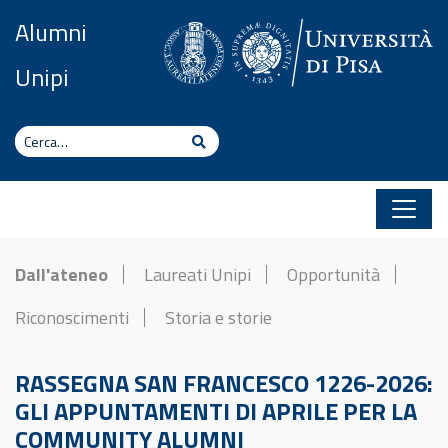
Vai al contenuto
Alumni
Unipi
Cerca
Cerca
Dall'ateneo
Laureati Unipi
Opportunità
Riconoscimenti
Storia e storie
RASSEGNA SAN FRANCESCO 1226-2026:
GLI APPUNTAMENTI DI APRILE PER LA
COMMUNITY ALUMNI