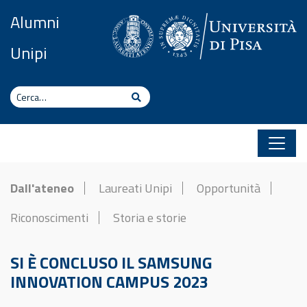
Vai al contenuto
Alumni
Unipi
Cerca
Cerca
Dall'ateneo
Laureati Unipi
Opportunità
Riconoscimenti
Storia e storie
SI È CONCLUSO IL SAMSUNG
INNOVATION CAMPUS 2023