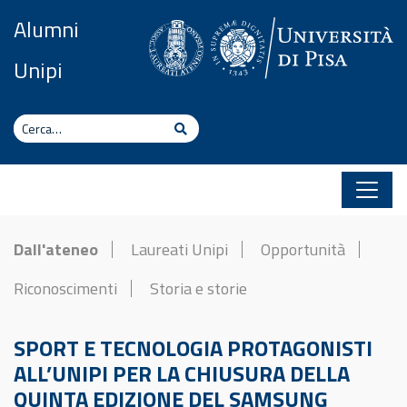
Vai al contenuto
Alumni
Unipi
Cerca
Cerca
Dall'ateneo
Laureati Unipi
Opportunità
Riconoscimenti
Storia e storie
SPORT E TECNOLOGIA PROTAGONISTI
ALL’UNIPI PER LA CHIUSURA DELLA
QUINTA EDIZIONE DEL SAMSUNG