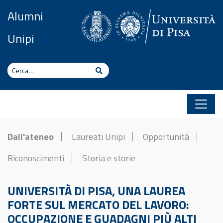
Vai al contenuto
Alumni
Unipi
Cerca
Cerca
Dall'ateneo
Laureati Unipi
Opportunità
Riconoscimenti
Storia e storie
UNIVERSITÀ DI PISA, UNA LAUREA
FORTE SUL MERCATO DEL LAVORO:
OCCUPAZIONE E GUADAGNI PIÙ ALTI