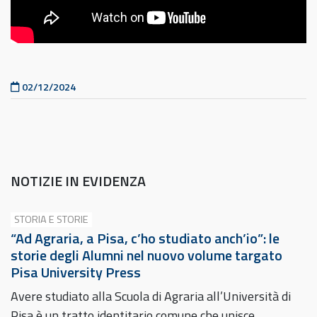
Pubblicato il
02/12/2024
NOTIZIE IN EVIDENZA
STORIA E STORIE
“Ad Agraria, a Pisa, c’ho studiato anch’io”: le
storie degli Alumni nel nuovo volume targato
Pisa University Press
Avere studiato alla Scuola di Agraria all’Università di
Pisa è un tratto identitario comune che unisce