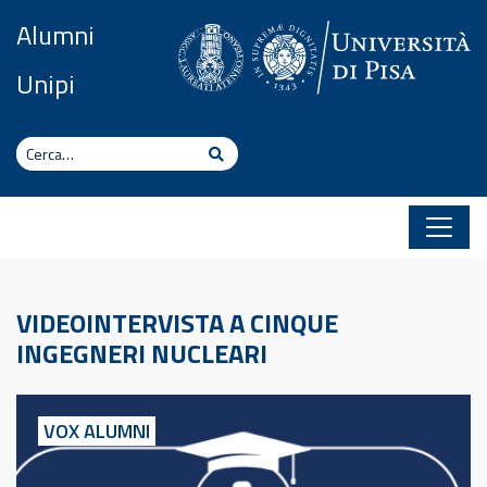
Vai al contenuto
Alumni
Unipi
Cerca
Cerca
VIDEOINTERVISTA A CINQUE
INGEGNERI NUCLEARI
VOX ALUMNI