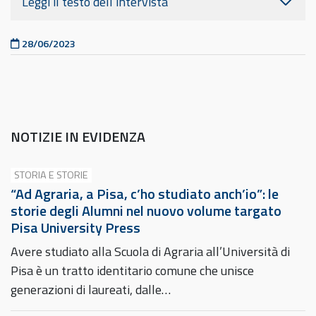
Leggi il testo dell’intervista
Pubblicato il
28/06/2023
NOTIZIE IN EVIDENZA
STORIA E STORIE
“Ad Agraria, a Pisa, c’ho studiato anch’io”: le
storie degli Alumni nel nuovo volume targato
Pisa University Press
Avere studiato alla Scuola di Agraria all’Università di
Pisa è un tratto identitario comune che unisce
generazioni di laureati, dalle…