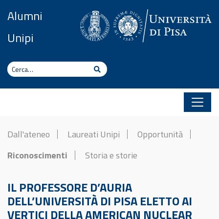
Vai al contenuto
Alumni
Unipi
Cerca
Cerca
Dall'ateneo
Laureati Unipi
Opportunità
Riconoscimenti
Storia e storie
IL PROFESSORE D’AURIA
DELL’UNIVERSITÀ DI PISA ELETTO AI
VERTICI DELLA AMERICAN NUCLEAR