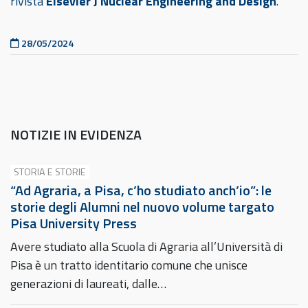
rivista
Elsevier J Nuclear Engineering and Design
.
Pubblicato il
28/05/2024
NOTIZIE IN EVIDENZA
STORIA E STORIE
“Ad Agraria, a Pisa, c’ho studiato anch’io”: le
storie degli Alumni nel nuovo volume targato
Pisa University Press
Avere studiato alla Scuola di Agraria all’Università di
Pisa è un tratto identitario comune che unisce
generazioni di laureati, dalle…