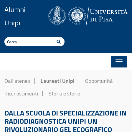
Vai al contenuto
Alumni
Unipi
Cerca
Cerca
Dall'ateneo
Laureati Unipi
Opportunità
Riconoscimenti
Storia e storie
DALLA SCUOLA DI SPECIALIZZAZIONE IN
RADIODIAGNOSTICA UNIPI UN
RIVOLUZIONARIO GEL ECOGRAFICO