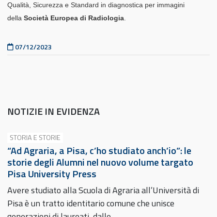
Qualità, Sicurezza e Standard in diagnostica per immagini
della
Società Europea di Radiologia
.
Pubblicato il
07/12/2023
NOTIZIE IN EVIDENZA
STORIA E STORIE
“Ad Agraria, a Pisa, c’ho studiato anch’io”: le
storie degli Alumni nel nuovo volume targato
Pisa University Press
Avere studiato alla Scuola di Agraria all’Università di
Pisa è un tratto identitario comune che unisce
generazioni di laureati, dalle…